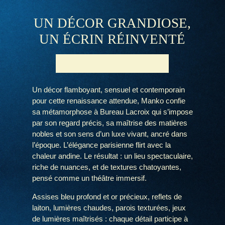
UN DÉCOR GRANDIOSE,
UN ÉCRIN RÉINVENTÉ
Un décor flamboyant, sensuel et contemporain
pour cette renaissance attendue, Manko confie
sa métamorphose à Bureau Lacroix qui s’impose
par son regard précis, sa maîtrise des matières
nobles et son sens d’un luxe vivant, ancré dans
l’époque. L’élégance parisienne flirt avec la
chaleur andine. Le résultat : un lieu spectaculaire,
riche de nuances, et de textures chatoyantes,
pensé comme un théâtre immersif.
Assises bleu profond et or précieux, reflets de
laiton, lumières chaudes, parois texturées, jeux
de lumières maîtrisés : chaque détail participe à