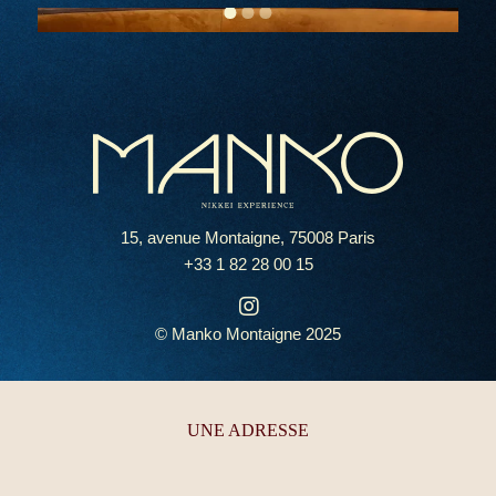
1
2
3
Accueil
15, avenue Montaigne, 75008 Paris
La carte
+33 1 82 28 00 15
Un décor grandiose
Un voyage gastronomique
© Manko Montaigne 2025
Un bar mythique
Privatisations & Événements
Réservations
UNE ADRESSE